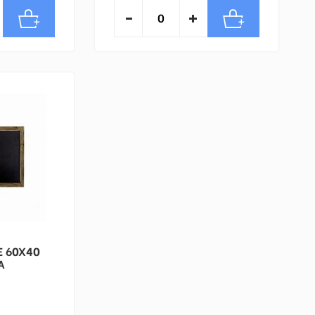
E 60X40
A