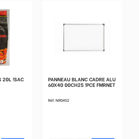
CHARBON DE BOIS 20L !SAC
PANNEAU BLANC CADRE ALU
60X40 00CH25 !PCE FMRNET
Réf. NR0452