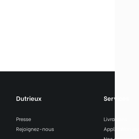
Dutrieux
Services
Presse
Livraisons
Rejoignez-nous
Application m
Nos engagemen