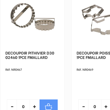
DECOUPOIR PITHIVIER D30
DECOUPOIR POIS
02460 !PCE FMALLARD
!PCE FMALLARD
Réf. NR0467
Réf. NR0469