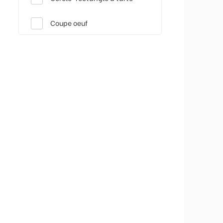
Coupe oeuf
Couteau
Decoupoir et emporte piece
Divers
Douille
Entonnoir
Fouet
Louche
Lyre