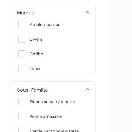
Marque
Amefa / couzon
Divers
Gafihc
Lacor
Mallard
Sous-Famille
Flacon souple / pipette
Poche patissiere
Cercle-rectangle a tarte