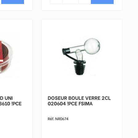
D UNI
DOSEUR BOULE VERRE 2CL
610 !PCE
020604 !PCE FSIMA
Réf. NR0674