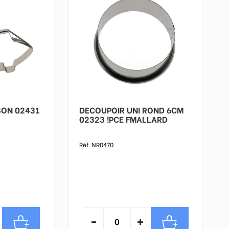
SON 02431
DECOUPOIR UNI ROND 6CM
02323 !PCE FMALLARD
Réf. NR0470