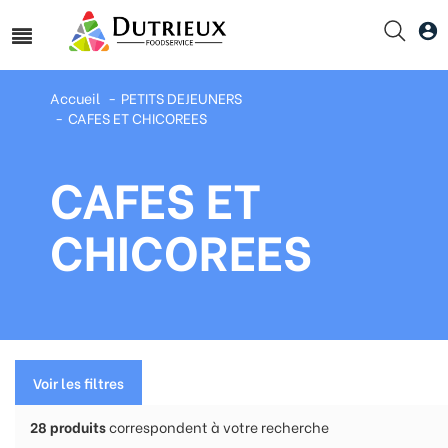
Accueil
PETITS DEJEUNERS
CAFES ET CHICOREES
CAFES ET
CHICOREES
Voir les filtres
28
produits
correspondent à votre recherche