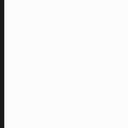
Presse
Rejoignez-nous
Services
Livraisons
Application mobile
Nos engagements qualité
Aide
Nous contacter
Gestion des cookies
Données personnelles
FAQ