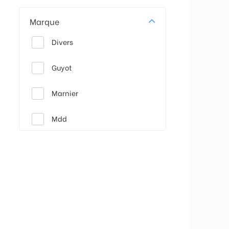
Marque
Divers
Guyot
Marnier
Mdd
Ravel
St dominique
Vasco
Weissmuller