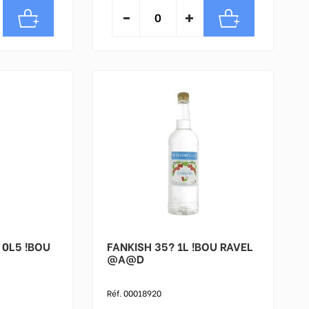
U
FANKISH 35? 1L !BOU RAVEL
@A@D
Réf. 00018920