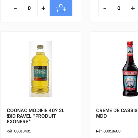
COGNAC MODIFIE 40? 2L
CREME DE CASSIS 0L5 !BO
!BID RAVEL *PRODUIT
MDD
EXONERE*
Réf. 00018401
Réf. 00018600