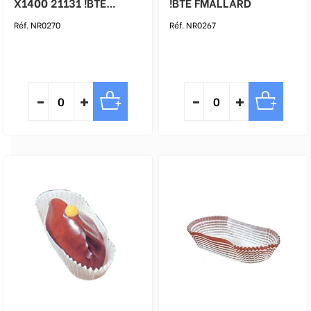
X1400 21131 !BTE
!BTE FMALLARD
FMALLARD
Réf. NR0270
Réf. NR0267