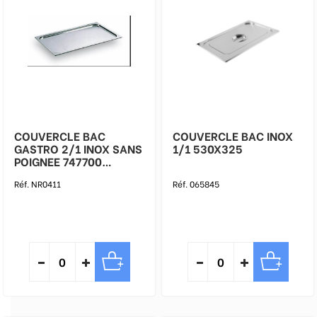
COUVERCLE BAC
COUVERCLE BAC INOX
GASTRO 2/1 INOX SANS
1/1 530X325
POIGNEE 747700
BOURGEAT !PCE FSIMA
Réf. NR0411
Réf. 065845