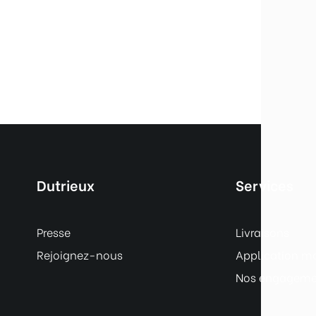
Dutrieux
Services
Presse
Livraisons
Rejoignez-nous
Application m
Nos engagemen